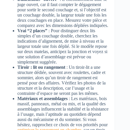
juge ouvert, car il faut compter le dégagement
pour sortir le second couchage et, si l’objectif est
un couchage double, la largeur totale une fois les
deux couchages en place. Mesurez votre pièce et
comparez avec les dimensions dépliées indiquées.
Vrai “2 places”
: Pour distinguer deux lits
simples d’un couchage double, cherchez les
indications d’alignement, de mise à niveau et la
largeur totale une fois déplié. Si le modèle repose
sur deux matelas, anticipez la jonction et voyez si
une solution d’assemblage est prévue ou
simplement suggérée.
Tiroir : lit ou rangement
: Un tiroir-lit a une
structure dédiée, souvent avec roulettes, cadre et
sommier, alors qu’un tiroir de rangement est
pensé pour des affaires. Vérifiez les photos de la
structure et la description, car l’usage et la
contrainte d’espace ne seront pas les mêmes.
Matériaux et assemblages
: Les matériaux, bois
massif, panneaux, métal ou mix, et la qualité des
assemblages influencent la stabilité et la résistance
à l’usage, mais l’aptitude au quotidien dépend
aussi du mécanisme et du sommier. Si vous
hésitez, rapprochez ce choix de vos priorités pour
optimiser le rangement en chambre
, car un tiroir