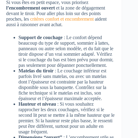
Si vous êtes en petit espace, vous priorisez
l’encombrement ouvert
et la zone de dégagement
devant le tiroir. Pour aller plus loin sur des points
proches, les
critères confort et encombrement
aident
aussi à raisonner avant achat.
Support de couchage
: Le confort dépend
beaucoup du type de support, sommier à lattes,
panneaux ou autre selon modèle, et du fait que le
tiroir dispose d’un vrai sommier adapté. Vérifiez
si le couchage du bas est bien prévu pour dormir,
pas seulement pour dépanner ponctuellement.
Matelas du tiroir
: Le couchage inférieur est
parfois livré sans matelas, ou avec un matelas
dont l’épaisseur est contrainte par la hauteur
disponible sous la banquette. Contrôlez sur la
fiche technique si le matelas est inclus, son
épaisseur et l’épaisseur maximale acceptée.
Hauteur et niveau
: Si vous souhaitez
rapprocher les deux couchages, vérifiez si le
second lit peut se mettre à la même hauteur que le
premier. Si la hauteur reste plus basse, le ressenti
peut être différent, surtout pour un adulte en
usage fréquent.
Dimensions “ouvert”
: L’encombrement utile se