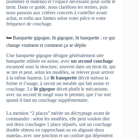
(sommier et matelas) et l’espace nécessaire pour sortir le
tiroir. Dans ce guide, nous clarifions les termes, puis
nous passons aux critères concrets à contrôler avant
achat, et enfin aux limites selon votre pièce et votre
fréquence de couchage.
🛏️ Banquette gigogne, lit gigogne, lit banquette : ce qui
change vraiment et comment ça se déplie
Une banquette gigogne désigne généralement une
banquette utilisée en assise, avec
un second couchage
escamoté sous la structure, souvent dans un tiroir-lit, qui
se tire et peut, selon les modèles, se relever pour arriver
à la même hauteur. Le
lit banquette
décrit surtout la
forme et l’usage, à savoir un meuble qui fait assise et
couchage. Le
lit gigogne
décrit plutôt le mécanisme,
avec un second lit rangé sous le premier, que l’on sort
quand il faut un couchage supplémentaire.
La mention “2 places” mérite un décryptage avant de
commander : selon les modèles, elle peut vouloir dire
soit deux couchages 1 place séparés, soit un couchage
double obtenu en rapprochant ou en alignant deux
matelas, avec une jonction et un confort qui dépendent