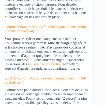
places” alors que l’ensemble reste composé de deux
matelas avec une jonction marquée. Pour décider,
contrôlez sur la fiche produit si le matelas du tiroir est
inclus et son épaisseur, le type de sommier et la hauteur
du couchage du bas une fois en place.
Comment donner du style à un lit banquette sans perdre
la fonction couchage ?
Vous pouvez styliser une banquette sans bloquer
l’ouverture si vous gardez
la zone de tirage
dégagée et
si les textiles se retirent vite. Privilégiez des coussins et
un couvre-lit faciles à enlever, et évitez un tapis épais ou
un meuble d’appoint qui gênerait les roulettes ou le
passage du tiroir. Si vous aimez changer l’aspect selon
les saisons, des
housses faciles à retirer
permettent
souvent d’ajuster le rendu sans compliquer l’usage.
Quel design privilégier pour une gigogne transformable
en 2 places ?
Commencez par clarifier si “2 places” veut dire deux lits
1 place ou un couchage double obtenu en rapprochant
deux matelas. Pour viser un couchage “2 places” le plus
convaincant possible, privilégiez les modèles où le