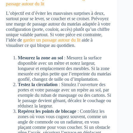
passage autour du lit
L’objectif est d’éviter les mauvaises surprises à deux,
surtout pour se lever, se coucher et se croiser. Prévoyez
une marge de passage autour du matelas adaptée à votre
configuration (porte, couloir, accès) plutôt qu’un chiffre
unique valable partout. Si votre pièce est contrainte,
l’idée de
garder un passage autour du lit
aide à
visualiser ce qui bloque au quotidien.
Mesurez la zone au sol
: Mesurez la surface
disponible avec un mètre et notez largeur,
longueur et emplacement des meubles. Si la zone
mesurée est plus petite que l’empreinte du matelas
gonflé, changez de taille ou d’implantation.
Testez la circulation
: Simulez l’ouverture des
portes et votre passage avec un repère au sol, par
exemple du ruban de masquage ou des cartons. Si
le passage devient gênant, décalez le couchage ou
réduisez la largeur.
Repérez les points de blocage
: Contrôlez les
zones où vous vous cognez souvent, comme un
angle de commode ou un radiateur, en vous
plaçant comme pour vous coucher. Si un obstacle
gêne l’accès, sécurisez l’espace en déplaçant