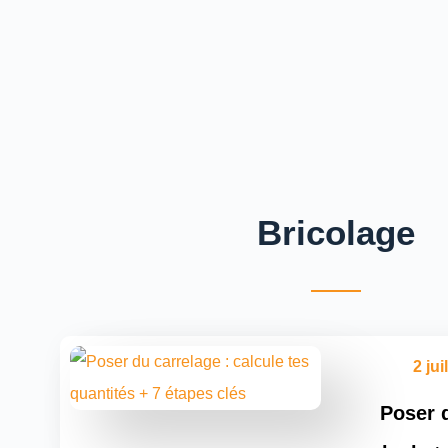
Bricolage
2 jui
Poser d