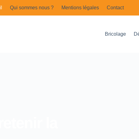
l
Qui sommes nous ?
Mentions légales
Contact
Bricolage
D
etenir la