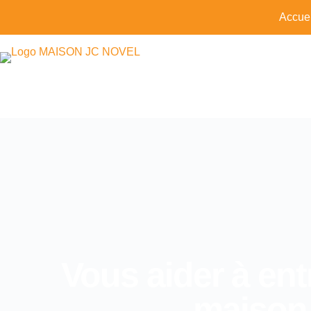
Accuei
Vous aider à entr
maison