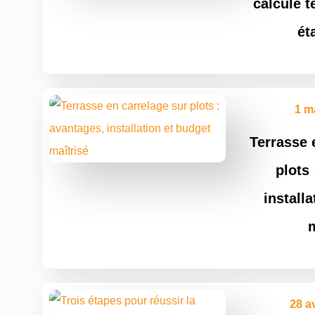
calcule t
ét
1 m
Terrasse 
plots
install
m
28 a