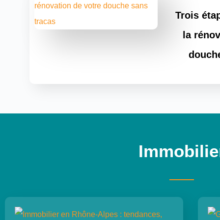
Trois éta
la rénov
douche
Immobilie