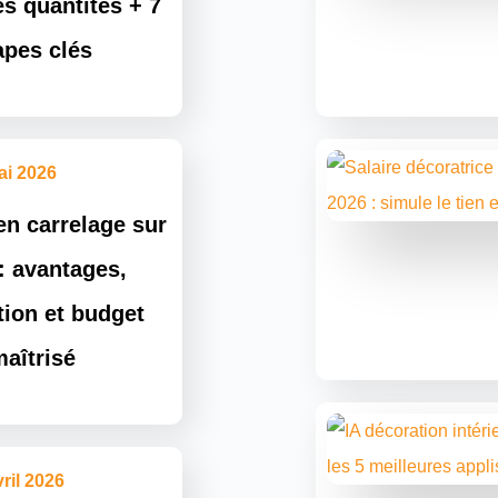
es quantités + 7
apes clés
ai 2026
en carrelage sur
 : avantages,
ation et budget
aîtrisé
vril 2026