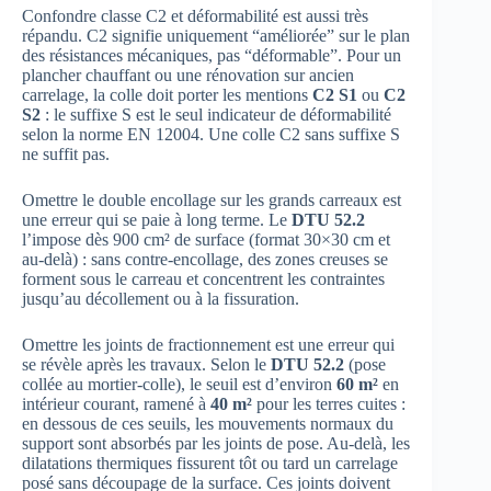
Confondre classe C2 et déformabilité est aussi très
répandu. C2 signifie uniquement “améliorée” sur le plan
des résistances mécaniques, pas “déformable”. Pour un
plancher chauffant ou une rénovation sur ancien
carrelage, la colle doit porter les mentions
C2 S1
ou
C2
S2
: le suffixe S est le seul indicateur de déformabilité
selon la norme EN 12004. Une colle C2 sans suffixe S
ne suffit pas.
Omettre le double encollage sur les grands carreaux est
une erreur qui se paie à long terme. Le
DTU 52.2
l’impose dès 900 cm² de surface (format 30×30 cm et
au-delà) : sans contre-encollage, des zones creuses se
forment sous le carreau et concentrent les contraintes
jusqu’au décollement ou à la fissuration.
Omettre les joints de fractionnement est une erreur qui
se révèle après les travaux. Selon le
DTU 52.2
(pose
collée au mortier-colle), le seuil est d’environ
60 m²
en
intérieur courant, ramené à
40 m²
pour les terres cuites :
en dessous de ces seuils, les mouvements normaux du
support sont absorbés par les joints de pose. Au-delà, les
dilatations thermiques fissurent tôt ou tard un carrelage
posé sans découpage de la surface. Ces joints doivent