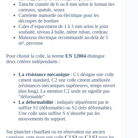
Taloche crantée de 6 ou 8 mm selon le format des
carreaux, spatule, seaux
Carrelette manuelle ou électrique pour les
découpes de bordure
Cales d’espacement de 1 à 3 mm selon le joint
souhaité, niveau à bulle, mètre ruban, cordeau
Malaxeur électrique recommandé au-delà de 5
m², perceuse
Pour choisir la colle, la norme
EN 12004
distingue
deux critères indépendants :
La résistance mécanique
: C1 désigne une colle
ciment standard, C2 une colle ciment améliorée
(résistances mécaniques supérieures, temps ouvert
plus long). La mention C2 seule ne signifie pas
“déformable”.
La déformabilité
: indiquée séparément par le
suffixe S1 (déformable) ou S2 (très déformable).
Une colle sans suffixe S n’absorbe pas les
mouvements du support.
Sur plancher chauffant ou en rénovation sur ancien
carrelage, opte pour une colle
C2 S1
ou
C2 S2
pour les