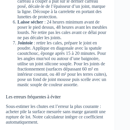
carreau à couper à plat sur le dernier carreau
posé, décale-le de l’épaisseur d’un joint, marque
la ligne. Découpe à la carrelette en portant des
lunettes de protection.
Laisse sécher
: 24 heures minimum avant de
poser le pied dessus, 48 heures avant les meubles
lourds. Ne retire pas les cales avant ce délai pour
ne pas décaler les joints.
Jointoie
: retire les cales, prépare le joint en
poudre. Applique en diagonale avec la spatule
caoutchouc, éponge après 15 à 20 minutes. Pour
les angles mur/sol ou autour d’une baignoire,
utilise un joint silicone souple. Pour les joints de
fractionnement (surfaces dépassant 60 m² en
intérieur courant, ou 40 m² pour les terres cuites),
pose un fond de joint mousse puis scelle avec un
mastic souple de couleur assortie.
Les erreurs fréquentes à éviter
Sous-estimer les chutes est l’erreur la plus courante :
acheter pile la surface mesurée sans marge garantit une
rupture de lot. Notre calculateur intègre ce coefficient
automatiquement.