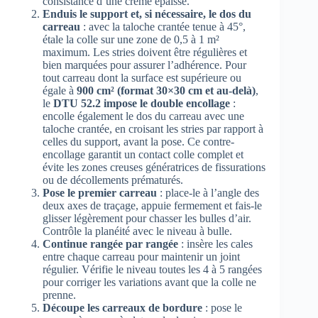
consistance d’une crème épaisse.
Enduis le support et, si nécessaire, le dos du
carreau
: avec la taloche crantée tenue à 45°,
étale la colle sur une zone de 0,5 à 1 m²
maximum. Les stries doivent être régulières et
bien marquées pour assurer l’adhérence. Pour
tout carreau dont la surface est supérieure ou
égale à
900 cm² (format 30×30 cm et au-delà)
,
le
DTU 52.2 impose le double encollage
:
encolle également le dos du carreau avec une
taloche crantée, en croisant les stries par rapport à
celles du support, avant la pose. Ce contre-
encollage garantit un contact colle complet et
évite les zones creuses génératrices de fissurations
ou de décollements prématurés.
Pose le premier carreau
: place-le à l’angle des
deux axes de traçage, appuie fermement et fais-le
glisser légèrement pour chasser les bulles d’air.
Contrôle la planéité avec le niveau à bulle.
Continue rangée par rangée
: insère les cales
entre chaque carreau pour maintenir un joint
régulier. Vérifie le niveau toutes les 4 à 5 rangées
pour corriger les variations avant que la colle ne
prenne.
Découpe les carreaux de bordure
: pose le