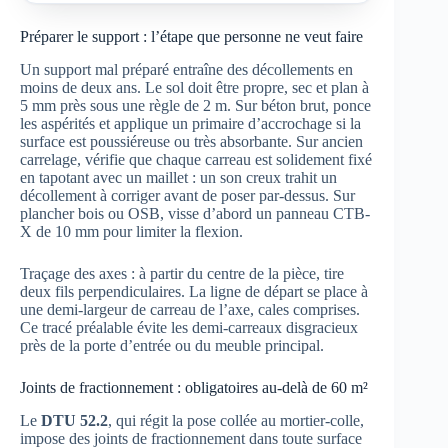
Préparer le support : l’étape que personne ne veut faire
Un support mal préparé entraîne des décollements en
moins de deux ans. Le sol doit être propre, sec et plan à
5 mm près sous une règle de 2 m. Sur béton brut, ponce
les aspérités et applique un primaire d’accrochage si la
surface est poussiéreuse ou très absorbante. Sur ancien
carrelage, vérifie que chaque carreau est solidement fixé
en tapotant avec un maillet : un son creux trahit un
décollement à corriger avant de poser par-dessus. Sur
plancher bois ou OSB, visse d’abord un panneau CTB-
X de 10 mm pour limiter la flexion.
Traçage des axes : à partir du centre de la pièce, tire
deux fils perpendiculaires. La ligne de départ se place à
une demi-largeur de carreau de l’axe, cales comprises.
Ce tracé préalable évite les demi-carreaux disgracieux
près de la porte d’entrée ou du meuble principal.
Joints de fractionnement : obligatoires au-delà de 60 m²
Le
DTU 52.2
, qui régit la pose collée au mortier-colle,
impose des joints de fractionnement dans toute surface