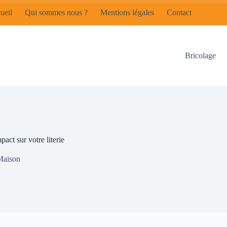
ueil
Qui sommes nous ?
Mentions légales
Contact
Bricolage
act sur votre literie
Maison