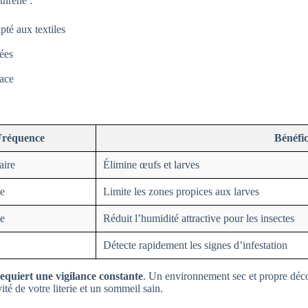
thrène :
té aux textiles
tées
face
Fréquence
Bénéfic
ire
Élimine œufs et larves
le
Limite les zones propices aux larves
e
Réduit l’humidité attractive pour les insectes
Détecte rapidement les signes d’infestation
requiert une vigilance constante
. Un environnement sec et propre déco
té de votre literie et un sommeil sain.