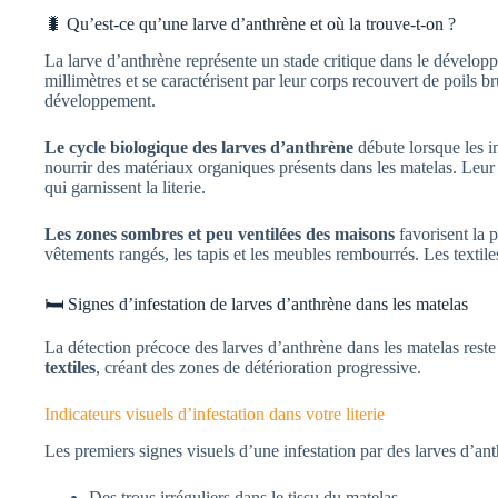
🐛 Qu’est-ce qu’une larve d’anthrène et où la trouve-t-on ?
La larve d’anthrène représente un stade critique dans le dévelo
millimètres et se caractérisent par leur corps recouvert de poils b
développement.
Le cycle biologique des larves d’anthrène
débute lorsque les i
nourrir des matériaux organiques présents dans les matelas. Leur a
qui garnissent la literie.
Les zones sombres et peu ventilées des maisons
favorisent la p
vêtements rangés, les tapis et les meubles rembourrés. Les textiles
🛏️ Signes d’infestation de larves d’anthrène dans les matelas
La détection précoce des larves d’anthrène dans les matelas reste 
textiles
, créant des zones de détérioration progressive.
Indicateurs visuels d’infestation dans votre literie
Les premiers signes visuels d’une infestation par des larves d’ant
Des trous irréguliers dans le tissu du matelas