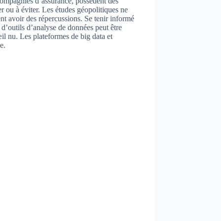
s compagnies d’assurance, possèdent des
r ou à éviter. Les études géopolitiques ne
t avoir des répercussions. Se tenir informé
 d’outils d’analyse de données peut être
œil nu. Les plateformes de big data et
e.