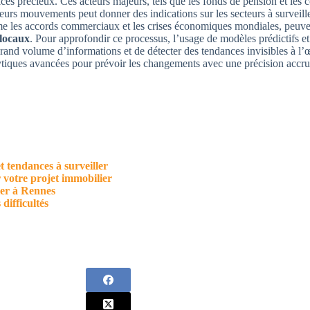
ices précieux. Ces acteurs majeurs, tels que les fonds de pension et le
eurs mouvements peut donner des indications sur les secteurs à surveille
e les accords commerciaux et les crises économiques mondiales, peuven
 locaux
. Pour approfondir ce processus, l’usage de modèles prédictifs et
grand volume d’informations et de détecter des tendances invisibles à l’
nalytiques avancées pour prévoir les changements avec une précision accru
 tendances à surveiller
 votre projet immobilier
ier à Rennes
difficultés