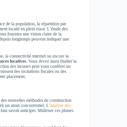
e de la population, la répartition par
nt locatif en plein essor. L’étude des
vous fournira une vision claire de la
s depuis longtemps peuvent indiquer une
e, la connectivité internet ou encore la
ances locatives
. Vous devez aussi étudier la
onction des lacunes peut vous conférer un
nissent des incitations fiscales ou des
otre placement.
et des nouvelles méthodes de construction
rir un atout concurrentiel. L’
analyse des
aut savoir anticiper. Maîtriser ces phases