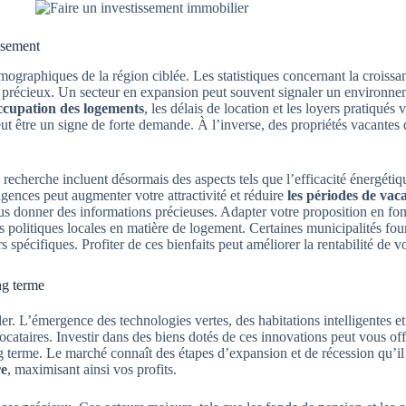
ssement
raphiques de la région ciblée. Les statistiques concernant la croissanc
 précieux. Un secteur en expansion peut souvent signaler un environneme
ccupation des logements
, les délais de location et les loyers pratiqués 
eut être un signe de forte demande. À l’inverse, des propriétés vacante
 recherche incluent désormais des aspects tels que l’efficacité énergétiqu
gences peut augmenter votre attractivité et réduire
les périodes de vac
 vous donner des informations précieuses. Adapter votre proposition en f
s politiques locales en matière de logement. Certaines municipalités four
spécifiques. Profiter de ces bienfaits peut améliorer la rentabilité de v
ng terme
er. L’émergence des technologies vertes, des habitations intelligentes 
ocataires. Investir dans des biens dotés de ces innovations peut vous off
g terme. Le marché connaît des étapes d’expansion et de récession qu’il f
re
, maximisant ainsi vos profits.