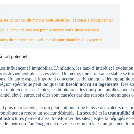
 :
 les tendances du marché pour identifier les zones à fort potentiel
 de la demande locative pour sécuriser votre investissement
ions du marché : un outil décisif pour planifier à long terme
 fort potentiel
influençant l’immobilier. L’inflation, les taux d’intérêt et l’évolutio
écaires deviennent plus accessibles. De même, une croissance stable se t
tions. Un autre aspect important concerne les dynamiques démographique
région spécifique peut indiquer
un besoin accru en logements
. Des zo
nt rapidement. Les écoles, les hôpitaux et les transports publics jouent u
entiel élevé, surtout si elles sont causées par des raisons économiques o
al plus de résidents, ce qui peut entraîner une hausse des valeurs des pro
 contribuent à rendre un secteur désirable. La sécurité et
la tranquillité 
’infrastructures peuvent aussi transformer des sites jusque-là négligés e
nes de métro ou l’aménagement de zones commerciales, augmentent le pr