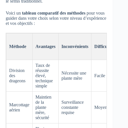
le semis traditionnel.
Voici un
tableau comparatif des méthodes
pour vous
guider dans votre choix selon votre niveau d’expérience
et vos objectifs :
Duré
avan
Méthode
Avantages
Inconvénients
Difficulté
nouve
plant
Taux de
Division
réussite
Nécessite une
des
élevé,
Facile
2-3 m
plante mère
drageons
technique
simple
Maintien
de la
Surveillance
Marcottage
4-8
plante
constante
Moyenne
aérien
sema
mère,
requise
sécurité