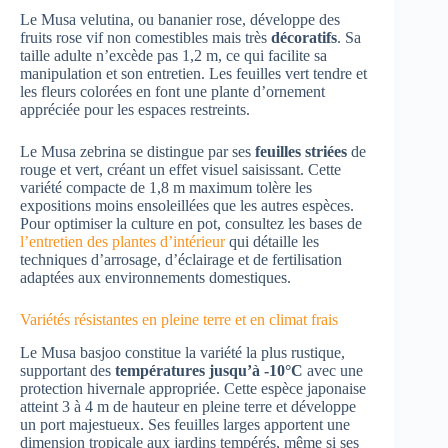
Le Musa velutina, ou bananier rose, développe des
fruits rose vif non comestibles mais très
décoratifs
. Sa
taille adulte n’excède pas 1,2 m, ce qui facilite sa
manipulation et son entretien. Les feuilles vert tendre et
les fleurs colorées en font une plante d’ornement
appréciée pour les espaces restreints.
Le Musa zebrina se distingue par ses
feuilles striées
de
rouge et vert, créant un effet visuel saisissant. Cette
variété compacte de 1,8 m maximum tolère les
expositions moins ensoleillées que les autres espèces.
Pour optimiser la culture en pot, consultez les bases de
l’entretien des plantes d’intérieur
qui détaille les
techniques d’arrosage, d’éclairage et de fertilisation
adaptées aux environnements domestiques.
Variétés résistantes en pleine terre et en climat frais
Le Musa basjoo constitue la variété la plus rustique,
supportant des
températures jusqu’à -10°C
avec une
protection hivernale appropriée. Cette espèce japonaise
atteint 3 à 4 m de hauteur en pleine terre et développe
un port majestueux. Ses feuilles larges apportent une
dimension tropicale aux jardins tempérés, même si ses