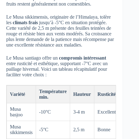
fruits restent généralement non comestibles.
Le Musa sikkimensis, originaire de l’Himalaya, tolère
les
climats frais
jusqu’à -5°C en situation protégée.
Cette variété de 2,5 m présente des feuilles teintées de
rouge et résiste bien aux vents modérés. Sa croissance
plus lente demande de la patience mais récompense par
une excellente résistance aux maladies.
Le Musa santiago offre un
compromis intéressant
entre rusticité et esthétique, supportant -7°C avec un
paillage hivernal. Voici un tableau récapitulatif pour
faciliter votre choix :
Température
Variété
Hauteur
Rusticité
min.
Musa
-10°C
3-4 m
Excellente
basjoo
Musa
-5°C
2,5 m
Bonne
sikkimensis