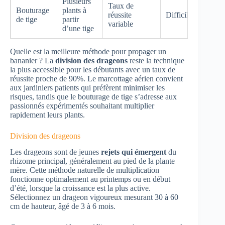
Plusieurs
Taux de
Bouturage
plants à
6-10
réussite
Difficile
de tige
partir
sema
variable
d’une tige
Quelle est la meilleure méthode pour propager un
bananier ? La
division des drageons
reste la technique
la plus accessible pour les débutants avec un taux de
réussite proche de 90%. Le marcottage aérien convient
aux jardiniers patients qui préfèrent minimiser les
risques, tandis que le bouturage de tige s’adresse aux
passionnés expérimentés souhaitant multiplier
rapidement leurs plants.
Division des drageons
Les drageons sont de jeunes
rejets qui émergent
du
rhizome principal, généralement au pied de la plante
mère. Cette méthode naturelle de multiplication
fonctionne optimalement au printemps ou en début
d’été, lorsque la croissance est la plus active.
Sélectionnez un drageon vigoureux mesurant 30 à 60
cm de hauteur, âgé de 3 à 6 mois.