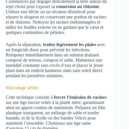
Commencez par dégager délicatement la terre autour du
rejet choisi pour exposer sa
connexion au rhizome
.
Utilisez une bêche ou un sécateur désinfecté pour
séparer le drageon en conservant une portion de racines
et de rhizome. Nettoyez les racines endommagées et
taillez les feuilles externe en ne gardant que le cœur et
quelques centimètres de pétioles.
Après la séparation,
traitez légèrement les plaies
avec
un fongicide doux pour prévenir les infections.
Rempotez immédiatement dans un substrat drainant
composé de terreau, compost et sable. Maintenez une
humidité constante sans excès d’eau et placez le jeune
plant dans un endroit lumineux mais sans soleil direct
pendant les premières semaines.
Marcottage aérien
Cette technique consiste à
forcer l’émission de racines
sur une tige encore reliée à la plante mère, garantissant
ainsi un apport continu de nutriments. Préparez un film
plastique transparent, un mélange de sable et tourbe
humide, et de la ficelle ou des bandes Velcro pour
maintenir l’ensemble. Choisissez une tige saine
d’environ 15 cm de diamètre.