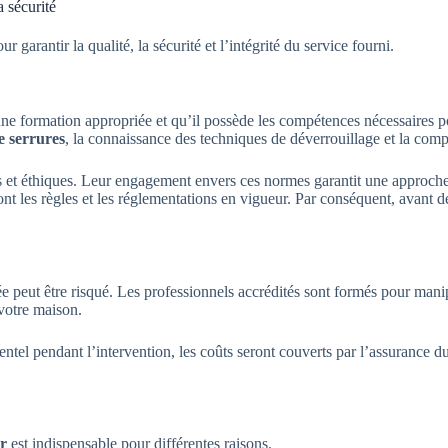
a sécurité
r garantir la qualité, la sécurité et l’intégrité du service fourni.
 une formation appropriée et qu’il possède les compétences nécessaires p
e serrures
, la connaissance des techniques de déverrouillage et la com
 et éthiques. Leur engagement envers ces normes garantit une approche i
ont les règles et les réglementations en vigueur. Par conséquent, avant 
ée peut être risqué. Les professionnels accrédités sont formés pour man
votre maison.
tel pendant l’intervention, les coûts seront couverts par l’assurance d
er
est indispensable pour différentes raisons.