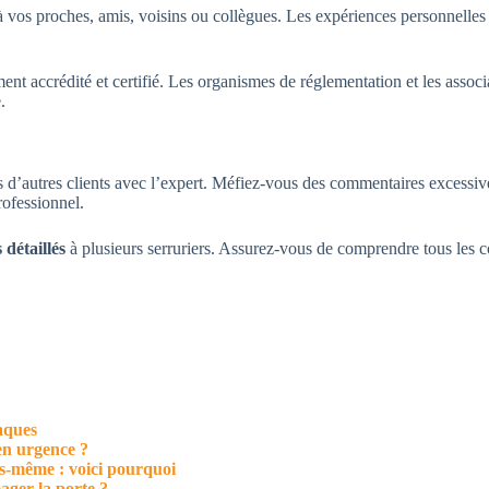
 proches, amis, voisins ou collègues. Les expériences personnelles de
t accrédité et certifié. Les organismes de réglementation et les associ
.
d’autres clients avec l’expert. Méfiez-vous des commentaires excessive
rofessionnel.
 détaillés
à plusieurs serruriers. Assurez-vous de comprendre tous les co
naques
en urgence ?
us-même : voici pourquoi
ger la porte ?