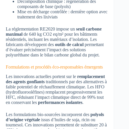
Décomposition chimique : régénération des
composants de base (polyols)
Mise en décharge contrôlée : dernière option avec
traitement des lixiviats
La réglementation RE2020 impose un
seuil carbone
maximal
de 640 kg CO2 eq/m² pour les bâtiments
résidentiels, incluant les matériaux d’isolation. Les
fabricants développent des
outils de calcul
permettant
d’évaluer précisément l’impact des solutions
polyuréthane dans le bilan carbone global du projet.
Formulations et procédés éco-responsables émergents
Les innovations actuelles portent sur le
remplacement
des agents gonflants
traditionnels par des alternatives à
faible potentiel de réchauffement climatique. Les HFO
(hydrofluorooléfines) remplacent progressivement les
HFC, réduisant l’impact climatique direct de 99% tout
en conservant les
performances isolantes
.
Les formulations bio-sourcées incorporent des
polyols
d’origine végétale
issus d’huiles de soja, ricin ou
tournesol. Ces innovations permettent de substituer 20 à