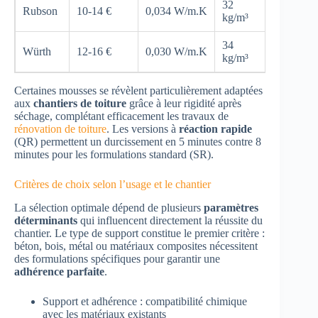
32
Rubson
10-14 €
0,034 W/m.K
25 min
kg/m³
34
Würth
12-16 €
0,030 W/m.K
20 min
kg/m³
Certaines mousses se révèlent particulièrement adaptées
aux
chantiers de toiture
grâce à leur rigidité après
séchage, complétant efficacement les travaux de
rénovation de toiture
. Les versions à
réaction rapide
(QR) permettent un durcissement en 5 minutes contre 8
minutes pour les formulations standard (SR).
Critères de choix selon l’usage et le chantier
La sélection optimale dépend de plusieurs
paramètres
déterminants
qui influencent directement la réussite du
chantier. Le type de support constitue le premier critère :
béton, bois, métal ou matériaux composites nécessitent
des formulations spécifiques pour garantir une
adhérence parfaite
.
Support et adhérence : compatibilité chimique
avec les matériaux existants