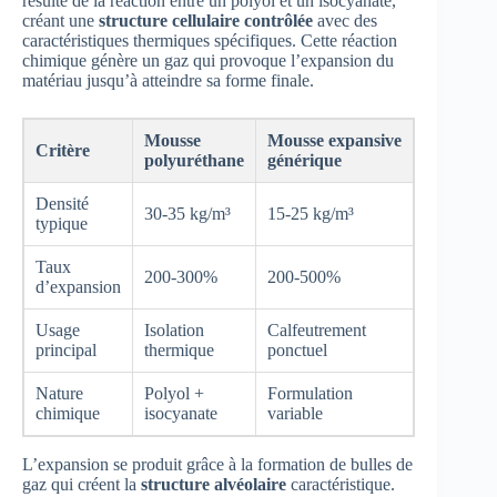
résulte de la réaction entre un polyol et un isocyanate,
créant une
structure cellulaire contrôlée
avec des
caractéristiques thermiques spécifiques. Cette réaction
chimique génère un gaz qui provoque l’expansion du
matériau jusqu’à atteindre sa forme finale.
Mousse
Mousse expansive
Critère
polyuréthane
générique
Densité
30-35 kg/m³
15-25 kg/m³
typique
Taux
200-300%
200-500%
d’expansion
Usage
Isolation
Calfeutrement
principal
thermique
ponctuel
Nature
Polyol +
Formulation
chimique
isocyanate
variable
L’expansion se produit grâce à la formation de bulles de
gaz qui créent la
structure alvéolaire
caractéristique.