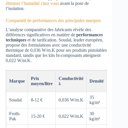
éliminer l’humidité chez vous
avant la pose de
l’isolation.
Comparatif de performances des principales marques
L’analyse comparative des fabricants révèle des
différences significatives en matière de
performances
techniques
et de tarification. Soudal, leader européen,
propose des formulations avec une conductivité
thermique de 0,036 W/m.K pour ses produits pistolables
standard, tandis que les kits bi-composants atteignent
0,022 W/m.K.
Temps
Prix
Conductivité
Marque
Densité
de
moyen/litre
λ
prise
35
Soudal
8-12 €
0,036 W/m.K
30 min
kg/m³
Froth-
30
5-8
15-20 €
0,022 W/m.K
Pak
kg/m³
min