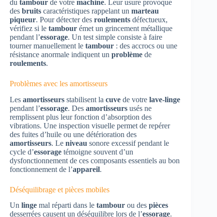
du
tambour
de votre
machine
. Leur usure provoque
des
bruits
caractéristiques rappelant un
marteau
piqueur
. Pour détecter des
roulements
défectueux,
vérifiez si le
tambour
émet un grincement métallique
pendant l’
essorage
. Un test simple consiste à faire
tourner manuellement le
tambour
: des accrocs ou une
résistance anormale indiquent un
problème
de
roulements
.
Problèmes avec les amortisseurs
Les
amortisseurs
stabilisent la
cuve
de votre
lave-linge
pendant l’
essorage
. Des
amortisseurs
usés ne
remplissent plus leur fonction d’absorption des
vibrations. Une inspection visuelle permet de repérer
des fuites d’huile ou une détérioration des
amortisseurs
. Le
niveau
sonore excessif pendant le
cycle d’
essorage
témoigne souvent d’un
dysfonctionnement de ces composants essentiels au bon
fonctionnement de l’
appareil
.
Déséquilibrage et pièces mobiles
Un
linge
mal réparti dans le
tambour
ou des
pièces
desserrées causent un déséquilibre lors de l’
essorage
.