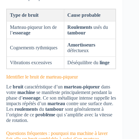
Type de bruit
Cause probable
Marteau-piqueur lors de
Roulements
usés du
l’
essorage
tambour
Amortisseurs
Cognements rythmiques
défectueux
Vibrations excessives
Déséquilibre du
linge
Identifier le bruit de marteau-piqueur
Le
bruit
caractéristique d’un
marteau-piqueur
dans
votre
machine
se manifeste principalement pendant la
phase d’
essorage
. Ce son métallique intense rappelle les
impacts répétés d’un
marteau
contre une surface dure.
Les
roulements
du
tambour
sont généralement à
l’origine de ce
problème
qui s’amplifie avec la vitesse
de rotation.
Questions fréquentes : pourquoi ma machine à laver
fait-elle un bruit semblable à celui d’un marteau-