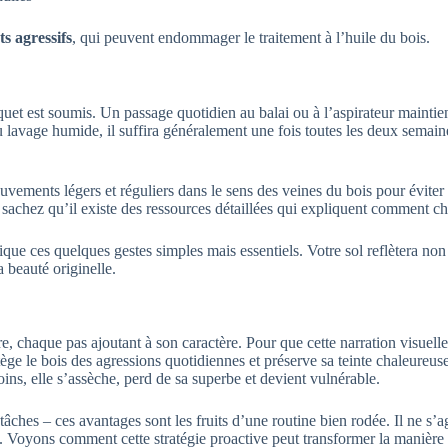
s agressifs
, qui peuvent endommager le traitement à l’huile du bois.
et est soumis. Un passage quotidien au balai ou à l’aspirateur maintien
 lavage humide, il suffira généralement une fois toutes les deux semain
ments légers et réguliers dans le sens des veines du bois pour éviter to
, sachez qu’il existe des ressources détaillées qui expliquent comment ch
ue ces quelques gestes simples mais essentiels. Votre sol reflètera non
 beauté originelle.
re, chaque pas ajoutant à son caractère. Pour que cette narration visuell
 protège le bois des agressions quotidiennes et préserve sa teinte chaleu
oins, elle s’assèche, perd de sa superbe et devient vulnérable.
s tâches – ces avantages sont les fruits d’une routine bien rodée. Il ne s
. Voyons comment cette stratégie proactive peut transformer la manière d