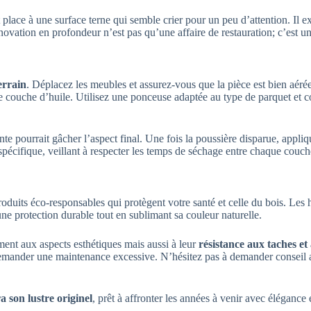
 place à une surface terne qui semble crier pour un peu d’attention. Il 
novation en profondeur n’est pas qu’une affaire de restauration; c’est un
errain
. Déplacez les meubles et assurez-vous que la pièce est bien aérée
lle couche d’huile. Utilisez une ponceuse adaptée au type de parquet et
tante pourrait gâcher l’aspect final. Une fois la poussière disparue, appli
 spécifique, veillant à respecter les temps de séchage entre chaque couch
oduits éco-responsables qui protègent votre santé et celle du bois. Les h
ne protection durable tout en sublimant sa couleur naturelle.
ment aux aspects esthétiques mais aussi à leur
résistance aux taches et 
 demander une maintenance excessive. N’hésitez pas à demander conseil a
a son lustre originel
, prêt à affronter les années à venir avec élégance 