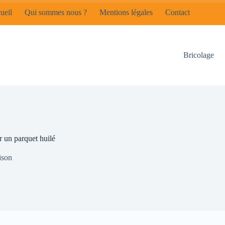
ueil
Qui sommes nous ?
Mentions légales
Contact
Bricolage
r un parquet huilé
son