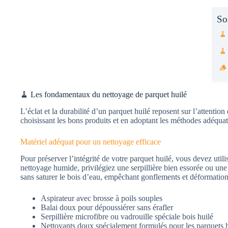
So
🧹
🧹
🪵
🧹 Les fondamentaux du nettoyage de parquet huilé
L’éclat et la durabilité d’un parquet huilé reposent sur l’attention
choisissant les bons produits et en adoptant les méthodes adéquat
Matériel adéquat pour un nettoyage efficace
Pour préserver l’intégrité de votre parquet huilé, vous devez util
nettoyage humide, privilégiez une serpillière bien essorée ou une 
sans saturer le bois d’eau, empêchant gonflements et déformation
Aspirateur avec brosse à poils souples
Balai doux pour dépoussiérer sans érafler
Serpillière microfibre ou vadrouille spéciale bois huilé
Nettoyants doux spécialement formulés pour les parquets h