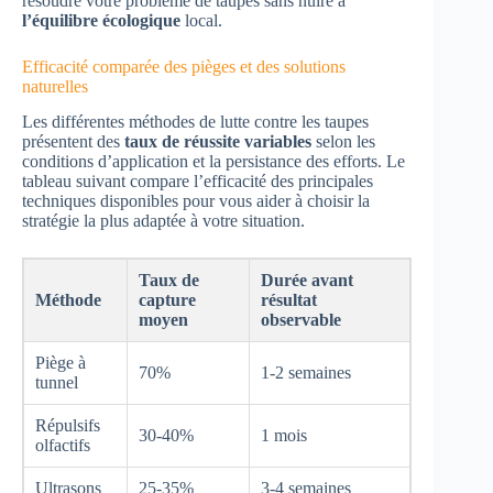
résoudre votre problème de taupes sans nuire à
l’équilibre écologique
local.
Efficacité comparée des pièges et des solutions
naturelles
Les différentes méthodes de lutte contre les taupes
présentent des
taux de réussite variables
selon les
conditions d’application et la persistance des efforts. Le
tableau suivant compare l’efficacité des principales
techniques disponibles pour vous aider à choisir la
stratégie la plus adaptée à votre situation.
Taux de
Durée avant
Méthode
capture
résultat
moyen
observable
Piège à
70%
1-2 semaines
tunnel
Répulsifs
30-40%
1 mois
olfactifs
Ultrasons
25-35%
3-4 semaines