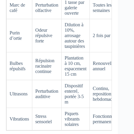
1 tasse par
Marc de
Perturbation
Toutes les 2
G
galerie
café
olfactive
semaines
E
ouverte
Dilution à
Odeur
10%,
Purin
N
répulsive
arrosage
2 fois par mois
d’ortie
P
forte
autour des
taupinières
Plantation
Répulsion
Bulbes
à 10 cm,
Renouvellement
E
racinaire
répulsifs
espacement
annuel
i
continue
15 cm
Dispositif
Continu,
I
Perturbation
enterré,
Ultrasons
repositionnement
A
auditive
portée 3-5
hebdomadaire
t
m
Piquets
A
Stress
Fonctionnement
Vibrations
vibrants
E
sensoriel
permanent
solaires
s