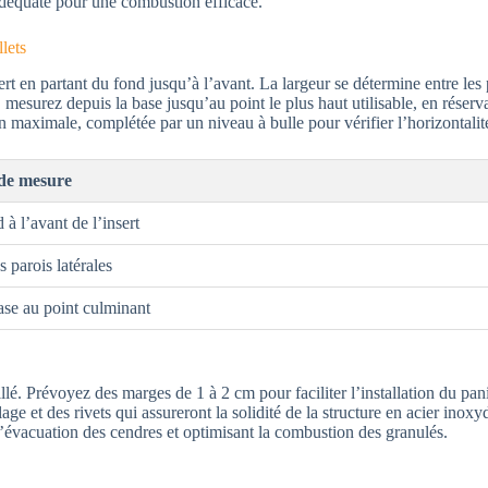
 adéquate pour une combustion efficace.
lets
en partant du fond jusqu’à l’avant. La largeur se détermine entre les p
r, mesurez depuis la base jusqu’au point le plus haut utilisable, en réserv
on maximale, complétée par un niveau à bulle pour vérifier l’horizontalit
 de mesure
à l’avant de l’insert
s parois latérales
ase au point culminant
llé. Prévoyez des marges de 1 à 2 cm pour faciliter l’installation du pani
ge et des rivets qui assureront la solidité de la structure en acier inox
l’évacuation des cendres et optimisant la combustion des granulés.