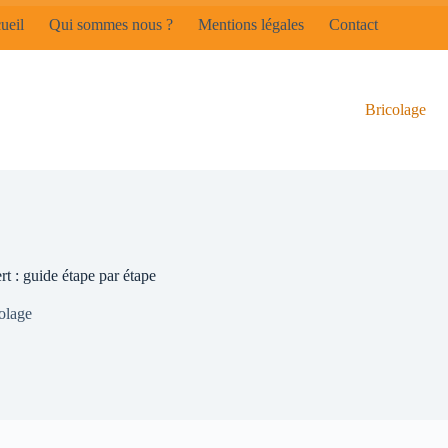
ueil
Qui sommes nous ?
Mentions légales
Contact
Bricolage
t : guide étape par étape
olage