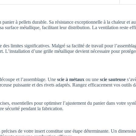
panier à pellets durable. Sa résistance exceptionnelle à la chaleur et au
a surface métallique, facilitant leur distribution. La ventilation reste ef
es limites significatives. Malgré sa facilité de travail pour l’assembla
 L’installation d’une grille métallique devient nécessaire pour protéger
la découpe et l’assemblage. Une
scie à métaux
ou une
scie sauteuse
s’avè
rceuse puissante et des rivets adaptés. Rangez efficacement vos outils 
écises, essentielles pour optimiser l’ajustement du panier dans votre sy
e sécurité pendant la fabrication.
es précises de votre insert constitue une étape déterminante. Un dimensi