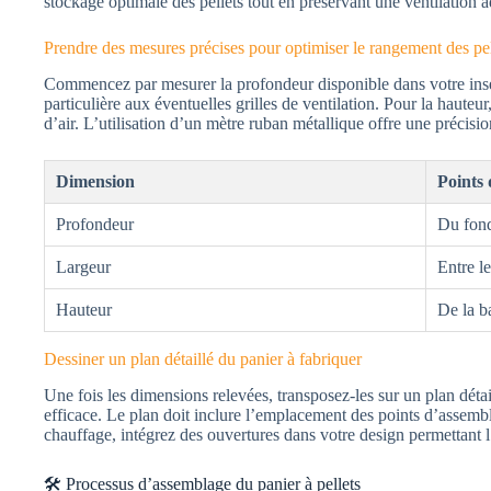
stockage optimale des pellets tout en préservant une ventilation
Prendre des mesures précises pour optimiser le rangement des pel
Commencez par mesurer la profondeur disponible dans votre insert 
particulière aux éventuelles grilles de ventilation. Pour la hauteu
d’air. L’utilisation d’un mètre ruban métallique offre une précisi
Dimension
Points
Profondeur
Du fond 
Largeur
Entre le
Hauteur
De la b
Dessiner un plan détaillé du panier à fabriquer
Une fois les dimensions relevées, transposez-les sur un plan détai
efficace. Le plan doit inclure l’emplacement des points d’assembla
chauffage, intégrez des ouvertures dans votre design permettant 
🛠️ Processus d’assemblage du panier à pellets