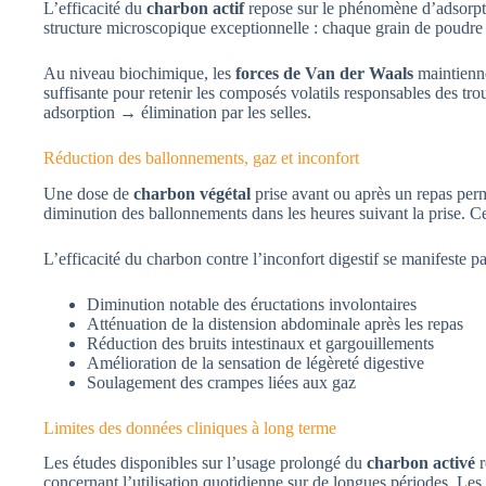
L’efficacité du
charbon actif
repose sur le phénomène d’adsorptio
structure microscopique exceptionnelle : chaque grain de poudre c
Au niveau biochimique, les
forces de Van der Waals
maintienne
suffisante pour retenir les composés volatils responsables des tr
adsorption → élimination par les selles.
Réduction des ballonnements, gaz et inconfort
Une dose de
charbon végétal
prise avant ou après un repas perm
diminution des ballonnements dans les heures suivant la prise. Cet
L’efficacité du charbon contre l’inconfort digestif se manifeste pa
Diminution notable des éructations involontaires
Atténuation de la distension abdominale après les repas
Réduction des bruits intestinaux et gargouillements
Amélioration de la sensation de légèreté digestive
Soulagement des crampes liées aux gaz
Limites des données cliniques à long terme
Les études disponibles sur l’usage prolongé du
charbon activé
r
concernant l’utilisation quotidienne sur de longues périodes. Les 