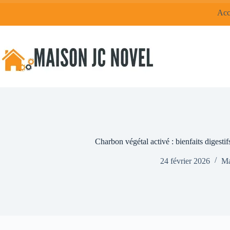
Passer
Acc
au
contenu
Charbon végétal activé : bienfaits digesti
24 février 2026
Ma