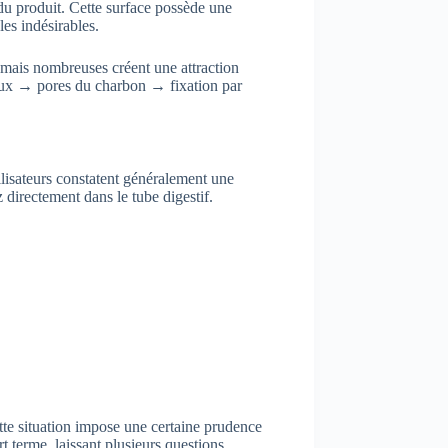
du produit. Cette surface possède une
es indésirables.
 mais nombreuses créent une attraction
inaux → pores du charbon → fixation par
ilisateurs constatent généralement une
 directement dans le tube digestif.
ette situation impose une certaine prudence
t terme, laissant plusieurs questions