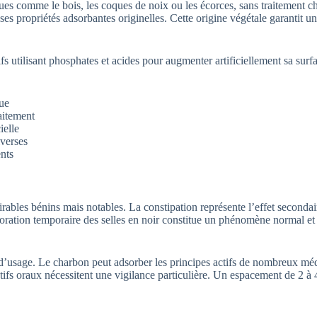
s comme le bois, les coques de noix ou les écorces, sans traitement chi
ses propriétés adsorbantes originelles. Cette origine végétale garantit 
ifs utilisant phosphates et acides pour augmenter artificiellement sa su
que
aitement
ielle
iverses
ents
irables bénins mais notables. La constipation représente l’effet secondai
ation temporaire des selles en noir constitue un phénomène normal et sa
 d’usage. Le charbon peut adsorber les principes actifs de nombreux médi
tifs oraux nécessitent une vigilance particulière. Un espacement de 2 à 4