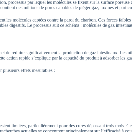
n, processus par lequel les molécules se fixent sur la surface poreuse 
ontient des millions de pores capables de piéger gaz, toxines et particul
nt les molécules captées contre la paroi du charbon. Ces forces faibles
oubles digestifs. Le processus suit ce schéma : molécules de gaz intest
et de réduire significativement la production de gaz intestinaux. Les ut
te action rapide s’explique par la capacité du produit à adsorber les gaz
r plusieurs effets mesurables :
estent limitées, particulièrement pour des cures dépassant trois mois. C
recherches actuelles se concentrent principalement sur l’efficacité à cour