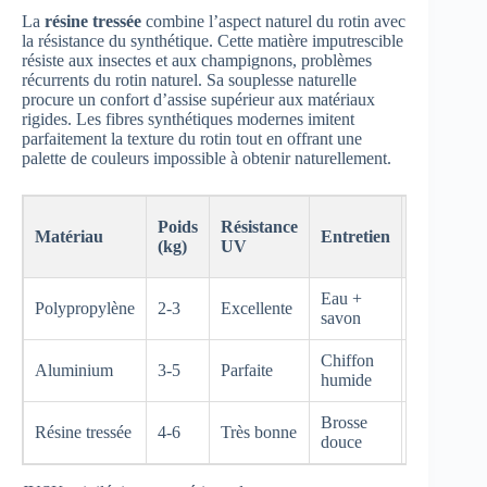
La
résine tressée
combine l’aspect naturel du rotin avec
la résistance du synthétique. Cette matière imputrescible
résiste aux insectes et aux champignons, problèmes
récurrents du rotin naturel. Sa souplesse naturelle
procure un confort d’assise supérieur aux matériaux
rigides. Les fibres synthétiques modernes imitent
parfaitement la texture du rotin tout en offrant une
palette de couleurs impossible à obtenir naturellement.
Prix
Poids
Résistance
Matériau
Entretien
moyen
(kg)
UV
(€)
Eau +
Polypropylène
2-3
Excellente
25-60
savon
Chiffon
Aluminium
3-5
Parfaite
50-120
humide
Brosse
Résine tressée
4-6
Très bonne
80-200
douce