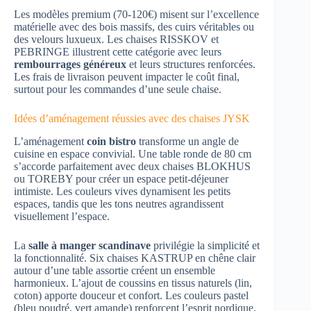
Les modèles premium (70-120€) misent sur l’excellence
matérielle avec des bois massifs, des cuirs véritables ou
des velours luxueux. Les chaises RISSKOV et
PEBRINGE illustrent cette catégorie avec leurs
rembourrages généreux
et leurs structures renforcées.
Les frais de livraison peuvent impacter le coût final,
surtout pour les commandes d’une seule chaise.
Idées d’aménagement réussies avec des chaises JYSK
L’aménagement
coin bistro
transforme un angle de
cuisine en espace convivial. Une table ronde de 80 cm
s’accorde parfaitement avec deux chaises BLOKHUS
ou TOREBY pour créer un espace petit-déjeuner
intimiste. Les couleurs vives dynamisent les petits
espaces, tandis que les tons neutres agrandissent
visuellement l’espace.
La
salle à manger scandinave
privilégie la simplicité et
la fonctionnalité. Six chaises KASTRUP en chêne clair
autour d’une table assortie créent un ensemble
harmonieux. L’ajout de coussins en tissus naturels (lin,
coton) apporte douceur et confort. Les couleurs pastel
(bleu poudré, vert amande) renforcent l’esprit nordique.