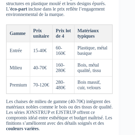
structures en plastique moulé et leurs designs épurés.
L’
éco-part
incluse dans le prix reflète l’engagement
environnemental de la marque.
Prix
Prix lot
Matériaux
Gamme
unitaire
de 4
typiques
60-
Plastique, métal
Entrée
15-40€
160€
basique
160-
Bois, métal
Milieu
40-70€
280€
qualité, tissu
280-
Bois massif,
Premium
70-120€
480€
cuir, velours
Les chaises de milieu de gamme (40-70€) intègrent des
matériaux nobles comme le bois ou des tissus de qualité.
Les séries JONSTRUP et EJSTRUP offrent ce
compromis idéal entre esthétique et budget maîtrisé. Les
finitions s’améliorent avec des détails soignés et des
couleurs variées
.