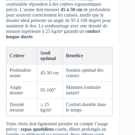
confortable répondent à des critères ergonomiques
précis. L’assise doit mesurer
45 à 50 cm
de profondeur
pour soutenir correctement les cuisses, tandis que le
dossier idéal présente un angle de 95 à 100 degrés pour
maintenir le dos. Le rembourrage avec une densité de
mousse supérieure à 25 kg/m³ garantit un
confort
longue durée
.
Seuil
Critère
Bénéfice
optimal
Profondeur
Soutien optimal des
45-50 cm
assise
cuisses
Angle
Maintien lombaire
95-100°
dossier
naturel
Densité
≥ 25
Confort durable dans
mousse
kg/m³
le temps
Votre choix doit également prendre en compte l’usage
prévu :
repas quotidiens
courts, dîners prolongés en
famille ou télétravail occasionnel. Pour affiner votre